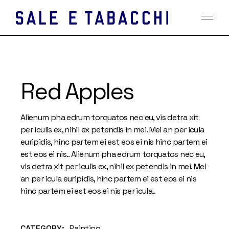
Skip
to
the
content
Red Apples
Alienum pha edrum torquatos nec eu, vis detra xit
per iculis ex, nihil ex petendis in mei. Mei an per icula
euripidis, hinc partem ei est eos ei nis hinc partem ei
est eos ei nis.. Alienum pha edrum torquatos nec eu,
vis detra xit per iculis ex, nihil ex petendis in mei. Mei
an per icula euripidis, hinc partem ei est eos ei nis
hinc partem ei est eos ei nis per icula..
CATEGORY:
Painting